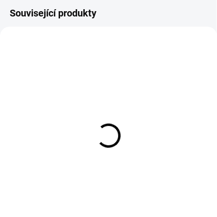
Související produkty
EXT SKLAD DO 4PRAC DNŮ
EXT SKLAD DO 7PRAC DNŮ
(4 KS)
(>5 KS)
215/60R16 103/101T,
215/70R15 109/107R,
Nokian Tyres,
Tristar, SNOWPOWER
CARGOPROOF C
VAN
2 741 Kč
2 870 Kč
Do košíku
Do košíku