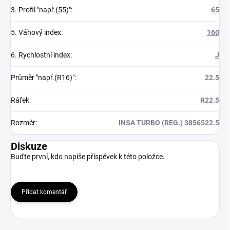
3. Profil "např.(55)"
:
65
5. Váhový index
:
160
6. Rychlostní index
:
J
Průměr "např.(R16)"
:
22.5
Ráfek
:
R22.5
Rozměr
:
INSA TURBO (REG.) 3856522.5
Diskuze
Buďte první, kdo napíše příspěvek k této položce.
Přidat komentář