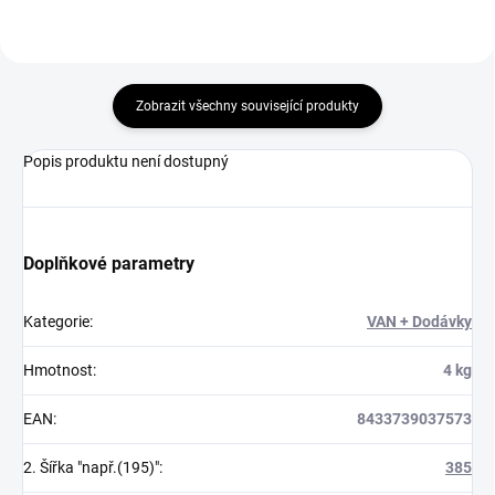
Zobrazit všechny související produkty
Popis produktu není dostupný
Doplňkové parametry
Kategorie
:
VAN + Dodávky
Hmotnost
:
4 kg
EAN
:
8433739037573
2. Šířka "např.(195)"
:
385