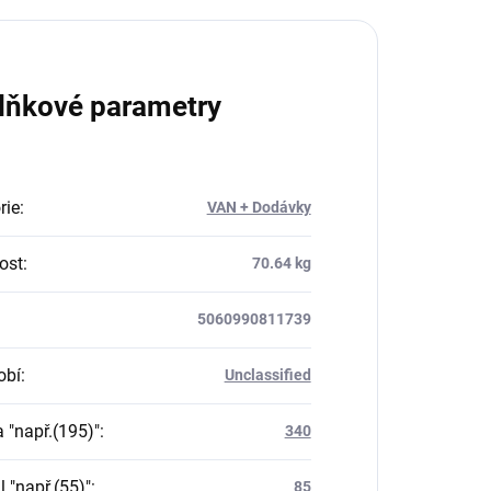
lňkové parametry
rie
:
VAN + Dodávky
ost
:
70.64 kg
5060990811739
obí
:
Unclassified
a "např.(195)"
:
340
il "např.(55)"
:
85