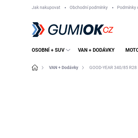
Přejít
Jak nakupovat
Obchodní podmínky
Podmínky 
na
obsah
OSOBNÍ + SUV
VAN + DODÁVKY
MOT
Domů
VAN + Dodávky
GOOD-YEAR 340/85 R28 
Neohodnoceno
Podrobnosti hodn