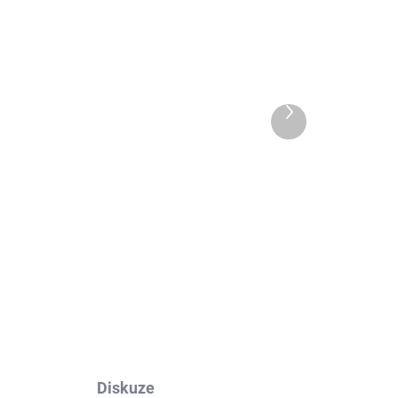
 DNŮ
EXT SKLAD DO 7PRAC DNŮ
Další
5 KS)
(>5 KS)
produkt
GOODYEAR EQMAX T
ULTRA 385/65 R22.5
164K
15 181 Kč
Do košíku
Diskuze