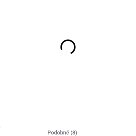
EXT SKLAD DO 7PRAC DNŮ
EXT SKLAD DO 7PRAC
(>5 KS)
(>
OLIN NEOLAND VAN
225/55R17 109/107H,
5/65 R16 109/107R
Dunlop, ECONODRIVE
002 Kč
4 252 Kč
Do košíku
Do košíku
Podobné (8)