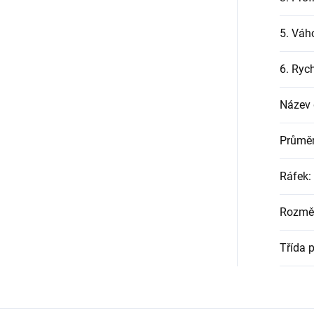
5. Váh
6. Rych
Název
Průměr
Ráfek
:
Rozmě
Třída 