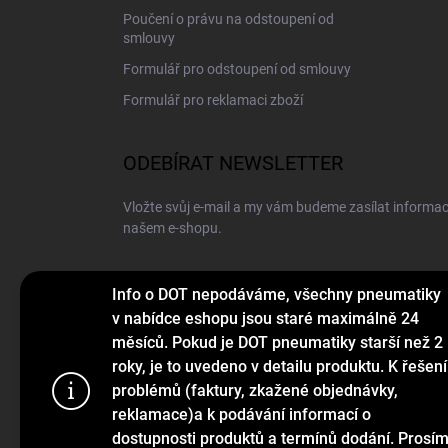
Poučení o právu na odstoupení od
smlouvy
Formulář pro odstoupení od smlouvy
Formulář pro reklamaci zboží
ODEBÍRAT NEWSLETTER
Vložte svůj e-mail a my vám budeme zasílat informa
našem e-shopu.
E-MAIL
Info o DOT nepodáváme, všechny pneumatiky
v nabídce eshopu jsou staré maximálně 24
měsíců. Pokud je DOT pneumatiky starší než 2
roky, je to uvedeno v detailu produktu. K řešení
Vložením e-mailu souhlasíte s
podmínkami ochrany o
problémů (faktury, zkažené objednávky,
Používáme c
reklamace)a k podávání informací o
Přihlásit se
webu a díky
dostupnosti produktů a termínů dodání. Prosí