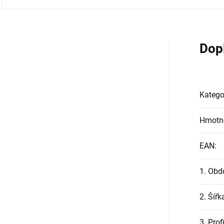
Dop
Katego
Hmotn
EAN
:
1. Obd
2. Šířk
3. Prof