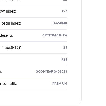
ový index
:
127
lostní index
:
D-65KMH
 dezénu
:
OPTITRAC R-1W
 "např.(R16)"
:
28
R28
r
:
GOODYEAR 3408528
pneumatik
:
PREMIUM