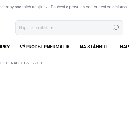
ochrany osobních údajů
Poučení o právu na odstoupení od smlouvy
Hledat
ORKY
VÝPRODEJ PNEUMATIK
NA STÁHNUTÍ
NAP
OPTITRAC R-1W 127D TL
ocení
ZNAČKA:
GOODYEAR
13 904 Kč
Měrná
EXT SKLAD DO 7PRAC DN
cena:
MOŽNOSTI DORUČENÍ