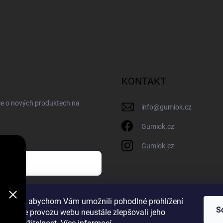
KONTAKT
ce o nových produktech na
info
@
gumiok.cz
Gumiok.cz
Gumiok.cz
sobních údajů
ookies, abychom Vám umožnili pohodlné prohlížení
S
 analýze provozu webu neustále zlepšovali jeho
m