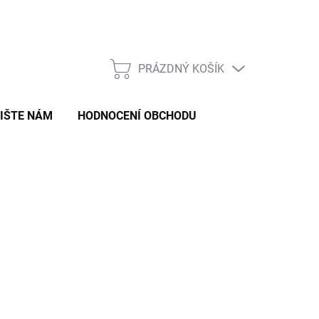
Formulář pro odstoupení od smlouvy
Formulář pro reklamaci zb
PRÁZDNÝ KOŠÍK
NÁKUPNÍ
KOŠÍK
IŠTE NÁM
HODNOCENÍ OBCHODU
Ů
(>5 KS)