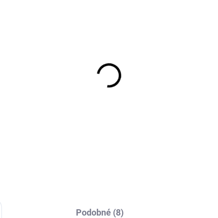
SKLADEM
EXT SKLAD DO 4PRAC
(>5 KS)
(>
5/65R16 107/105T,
235/65R16 115/113R,
Goodrich, ACTIVAN
Nexen, ROADIAN CT8
NTER 2
2 644 Kč
156 Kč
Do košíku
Do košíku
Podobné (8)