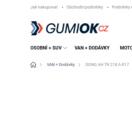
Přejít
Jak nakupovat
Obchodní podmínky
Podmínky 
na
obsah
OSOBNÍ + SUV
VAN + DODÁVKY
MOT
Domů
VAN + Dodávky
DONG AH TR 218 A R17
Neohodnoceno
Podrobnosti hodn