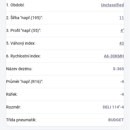
1. Období
:
Unclassified
2. Šířka "např.(195)"
:
11
3. Profil "např.(55)"
:
4"
5. Váhový index
:
43
6. Rychlostní index
:
A6-30KMH
Název dezénu
:
S-365
Průměr "např.(R16)"
:
-4
Ráfek
:
-4
Rozměr
:
DELI 114"-4
Třída pneumatik
:
BUDGET