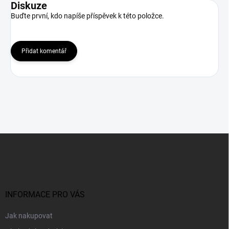
Diskuze
Buďte první, kdo napíše příspěvek k této položce.
Přidat komentář
Z
á
p
a
t
í
INFORMACE PRO VÁS
Jak nakupovat