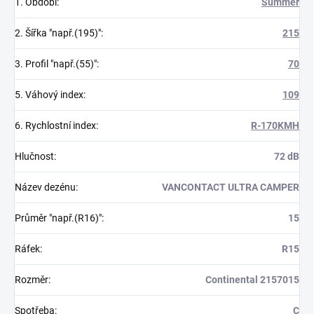
1. Období
:
Summer
2. Šířka "např.(195)"
:
215
3. Profil "např.(55)"
:
70
5. Váhový index
:
109
6. Rychlostní index
:
R-170KMH
Hlučnost
:
72 dB
Název dezénu
:
VANCONTACT ULTRA CAMPER
Průměr "např.(R16)"
:
15
Ráfek
:
R15
Rozměr
:
Continental 2157015
Spotřeba
:
C