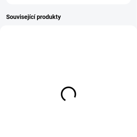
Související produkty
EXT SKLAD DO 7PRAC DNŮ
EXT SKLAD DO 7PRAC DNŮ
(>5 KS)
(>5 KS)
215/60R16 108/106T,
195/75R16 110/108R,
Sunfull, SF-08 AS
Hankook, RA18 VANTRA
LT
2 995 Kč
5 160 Kč
Do košíku
Do košíku