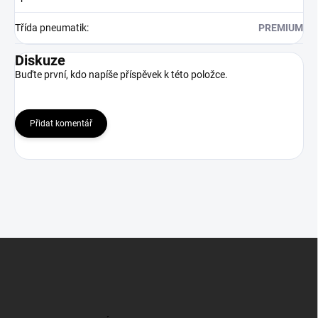
Třída pneumatik
:
PREMIUM
Diskuze
Buďte první, kdo napíše příspěvek k této položce.
Přidat komentář
Z
á
p
a
t