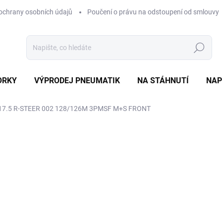
ochrany osobních údajů
Poučení o právu na odstoupení od smlouvy
Hledat
ORKY
VÝPRODEJ PNEUMATIK
NA STÁHNUTÍ
NAP
17.5 R-STEER 002 128/126M 3PMSF M+S FRONT
ocení
ZNAČKA:
BRIDGESTONE
6 004 Kč
Měrná
EXT SKLAD DO 7PRAC DN
cena:
MOŽNOSTI DORUČENÍ