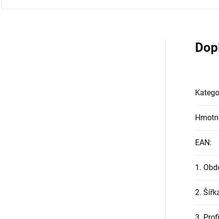
Dop
Katego
Hmotn
EAN
:
1. Obd
2. Šířk
3. Prof