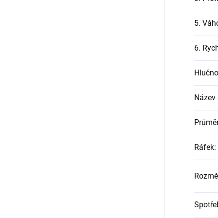
5. Váh
6. Rych
Hlučno
Název
Průměr
Ráfek
:
Rozmě
Spotře