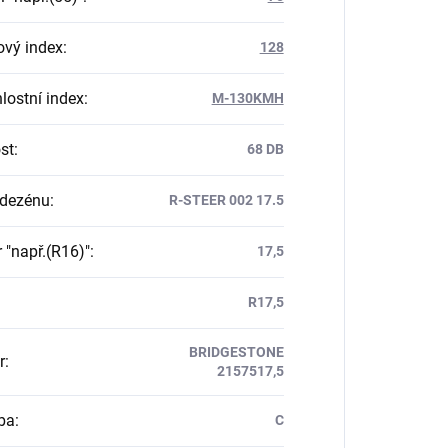
ový index
:
128
lostní index
:
M-130KMH
st
:
68 DB
 dezénu
:
R-STEER 002 17.5
 "např.(R16)"
:
17,5
R17,5
BRIDGESTONE
r
:
2157517,5
ba
:
C