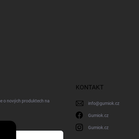
KONTAKT
ce o nových produktech na
info
@
gumiok.cz
Gumiok.cz
Gumiok.cz