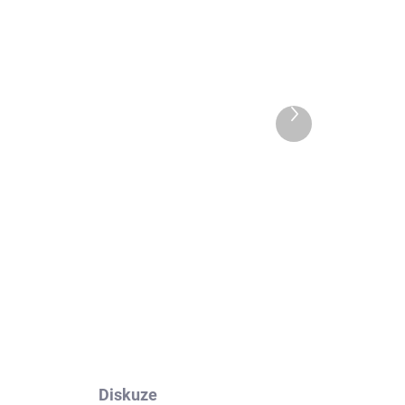
 DNŮ
EXT SKLAD DO 7PRAC DNŮ
Další
5 KS)
(>5 KS)
produkt
SONIX Z195/75 R16C
60
SNOWROVER 989
107/105R
2 014 Kč
Do košíku
Diskuze