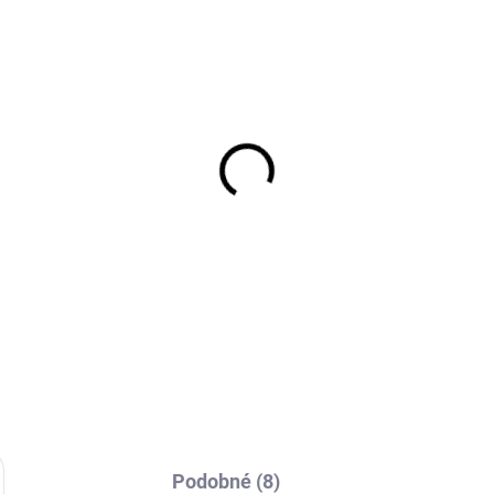
EXT SKLAD DO 7PRAC DNŮ
EXT SKLAD DO 7PRAC
(>5 KS)
(>
IVERSAL UNZX-04 13/
MAZZINI ECOVAN
2.5 156/150K
ALLSEASON AS9 215/
R17 109/107T
 933 Kč
2 081 Kč
Do košíku
Do košíku
Podobné (8)