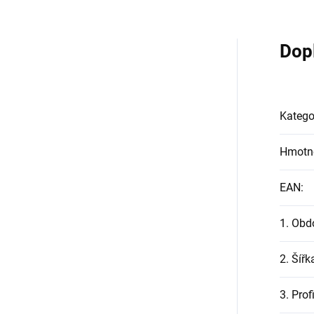
Dop
Katego
Hmotn
EAN
:
1. Obd
2. Šířk
3. Prof