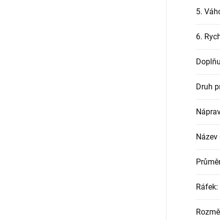
5. Váh
6. Rych
Doplňu
Druh p
Nápra
Název
Průměr
Ráfek
:
Rozmě