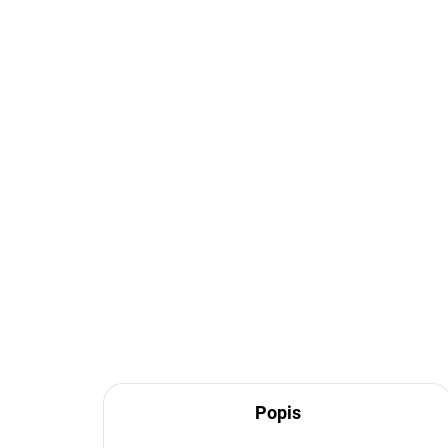
EXT SKLAD DO 7PRAC DNŮ
(>5 KS)
100/90D10 56J, IRC,
26x
SN26 URBAN SNOW EVO
TE
2 145 Kč
3 
Do košíku
Popis