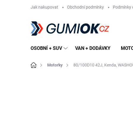
Přejít
Jak nakupovat
Obchodní podmínky
Podmínky 
na
obsah
OSOBNÍ + SUV
VAN + DODÁVKY
MOT
Domů
Motorky
80/100D10 42J, Kenda, WASH
Neohodnoceno
Podrobnosti hodn