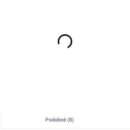
EXT SKLAD DO 7PRAC DNŮ
EXT SKLAD DO 7PRAC
(>5 KS)
(>
9D12 49F, ITP,
110/100D18 64M, Pirell
RRACROSS R/T XD
SCORPION XC MID SO
006 Kč
4 229 Kč
Do košíku
Do košíku
Podobné (8)