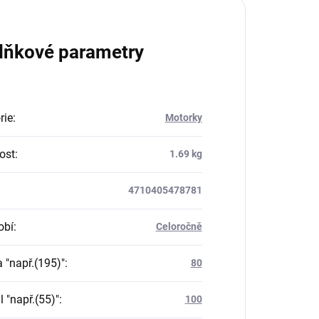
lňkové parametry
rie
:
Motorky
ost
:
1.69 kg
4710405478781
obí
:
Celoročně
a "např.(195)"
:
80
il "např.(55)"
:
100