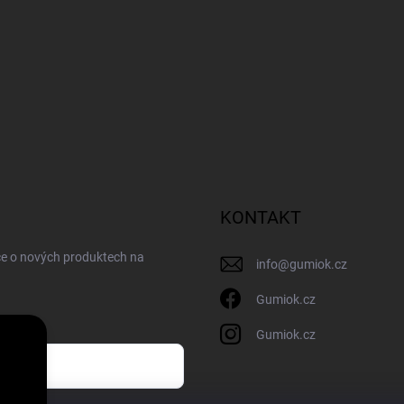
KONTAKT
ce o nových produktech na
info
@
gumiok.cz
Gumiok.cz
Gumiok.cz