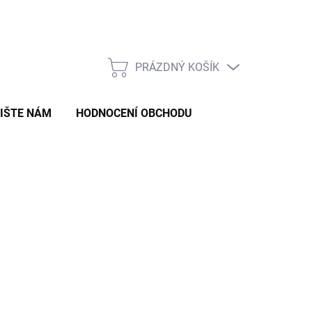
Formulář pro odstoupení od smlouvy
Formulář pro reklamaci zb
PRÁZDNÝ KOŠÍK
NÁKUPNÍ
KOŠÍK
IŠTE NÁM
HODNOCENÍ OBCHODU