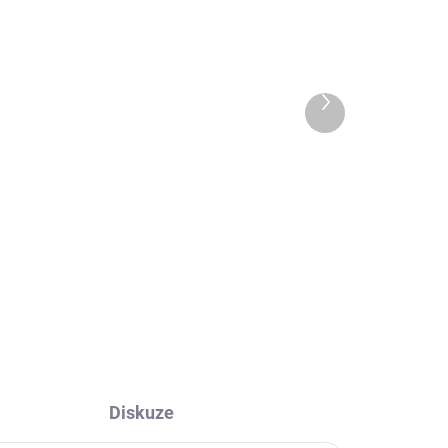
Další
 DNŮ
EXT SKLAD DO 7PRAC DNŮ
produkt
5 KS)
(>5 KS)
i,
VEE RUBBER VRM144
FT
100/80 R10 53L
1 146 Kč
Do košíku
Diskuze