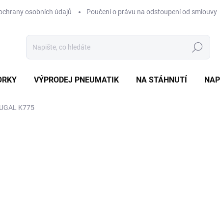
ochrany osobních údajů
Poučení o právu na odstoupení od smlouvy
Hledat
ORKY
VÝPRODEJ PNEUMATIK
NA STÁHNUTÍ
NAP
OUGAL K775
ocení
ZNAČKA:
KENDA
1 285 Kč
Měrná
VYPRODÁNO
cena:
MOŽNOSTI DORUČENÍ