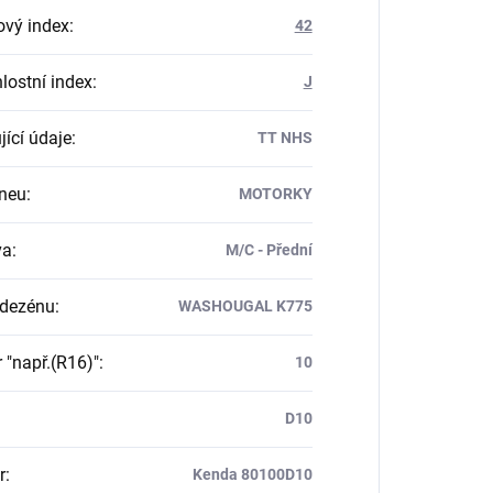
ový index
:
42
lostní index
:
J
jící údaje
:
TT NHS
neu
:
MOTORKY
va
:
M/C - Přední
 dezénu
:
WASHOUGAL K775
 "např.(R16)"
:
10
D10
r
:
Kenda 80100D10