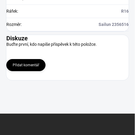
Ráfek
:
R16
Rozměr
:
Sailun 2356516
Diskuze
Buďte první, kdo napíše příspěvek k této položce.
Přidat komentář
Z
á
p