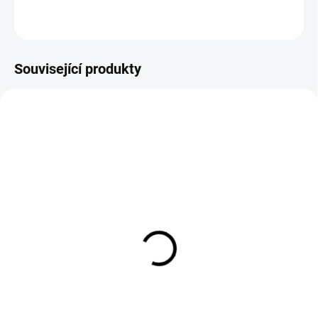
ZEPTAT SE
Související produkty
EXT SKLAD DO 7PRAC DNŮ
EXT SKLAD DO 7PRAC DNŮ
(>5 KS)
(>5 KS)
215/60R16 108/106T,
GOODTRIP SAFEGUARD
Davanti, VANTOURA
205/65 R16 107/105T
DX450
2 966 Kč
2 941 Kč
Do košíku