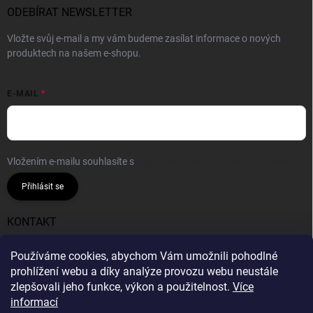
ODEBÍRAT NEWSLETTER
Vložte svůj e-mail a my vám budeme zasílat informace o nových
produktech na našem e-shopu.
E-MAIL
Vložením e-mailu souhlasíte s
podmínkami ochrany osobních údajů
Přihlásit se
KONTAKT
info
@
gumiok.cz
Používáme cookies, abychom Vám umožnili pohodlné
prohlížení webu a díky analýze provozu webu neustále
Gumiok.cz
zlepšovali jeho funkce, výkon a použitelnost.
Více
informací
Info o DOT nepodáváme, všechny pneumatiky v nabídce
Gumiok.cz