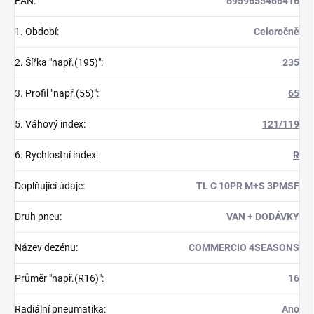
EAN
:
6959655466416
1. Období
:
Celoročně
2. Šířka "např.(195)"
:
235
3. Profil "např.(55)"
:
65
5. Váhový index
:
121/119
6. Rychlostní index
:
R
Doplňující údaje
:
TL C 10PR M+S 3PMSF
Druh pneu
:
VAN + DODÁVKY
Název dezénu
:
COMMERCIO 4SEASONS
Průměr "např.(R16)"
:
16
Radiální pneumatika
:
Ano