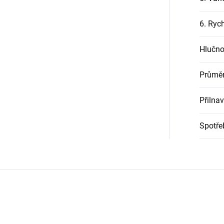
6. Rych
Hlučno
Průměr
Přilna
Spotře