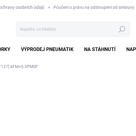
ochrany osobních údajů
Poučení o právu na odstoupení od smlouvy
Hledat
ORKY
VÝPRODEJ PNEUMATIK
NA STÁHNUTÍ
NAP
9/127] M M+S 3PMSF
ocení
ZNAČKA:
HANKOOK
6 437 Kč
Měrná
EXT SKLAD DO 7PRAC DN
cena:
MOŽNOSTI DORUČENÍ