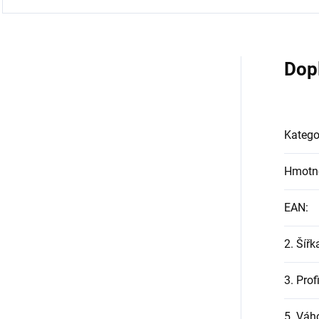
Dop
Katego
Hmotn
EAN
:
2. Šířk
3. Prof
5. Váh