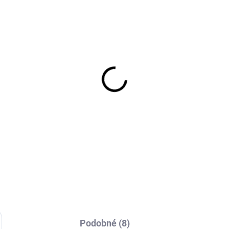
EXT SKLAD DO 7PRAC DNŮ
EXT SKLAD DO 7PRAC
(>5 KS)
(>
5/75R16 113/111R,
TURON TRAILERMOVE
restone, VANHAWK 2
201 195/70 R14 96N
NTER EVO
1 632 Kč
219 Kč
Do košíku
Do košíku
Podobné (8)