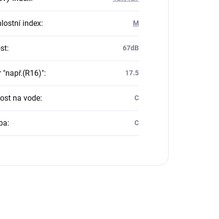
lostní index
:
M
st
:
67dB
 "např.(R16)"
:
17.5
vost na vode
:
C
ba
:
C