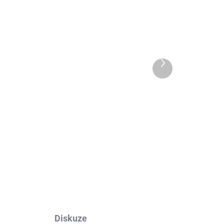
 DNŮ
EXT SKLAD DO 7PRAC DNŮ
Další
5 KS)
(>5 KS)
produkt
FORTUNA EURO VAN
215/65 R15 104/102T
1 746 Kč
Do košíku
Diskuze