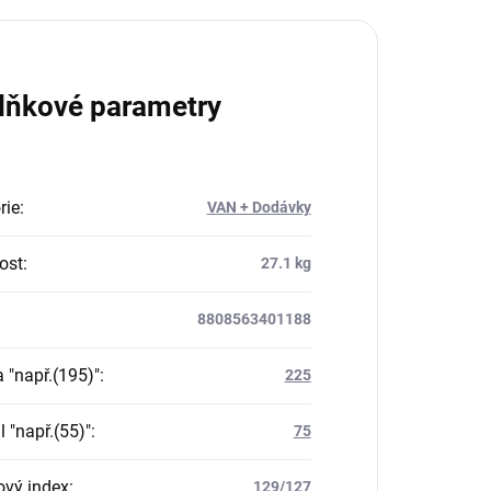
lňkové parametry
rie
:
VAN + Dodávky
ost
:
27.1 kg
8808563401188
a "např.(195)"
:
225
il "např.(55)"
:
75
ový index
:
129/127