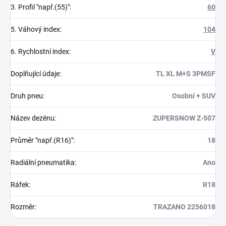
3. Profil "např.(55)"
:
60
5. Váhový index
:
104
6. Rychlostní index
:
V
Doplňující údaje
:
TL XL M+S 3PMSF
Druh pneu
:
Osobní + SUV
Název dezénu
:
ZUPERSNOW Z-507
Průměr "např.(R16)"
:
18
Radiální pneumatika
:
Ano
Ráfek
:
R18
Rozměr
:
TRAZANO 2256018