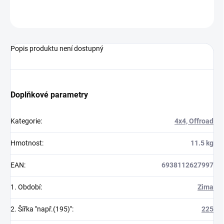
ZEPTAT SE
Popis produktu není dostupný
Doplňkové parametry
Kategorie
:
4x4, Offroad
Hmotnost
:
11.5 kg
EAN
:
6938112627997
1. Období
:
Zima
2. Šířka "např.(195)"
:
225