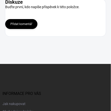
Diskuze
Buďte první, kdo napíše příspěvek k této položce.
Přidat komentář
Z
á
p
a
t
í
INFORMACE PRO VÁS
Jak nakupovat