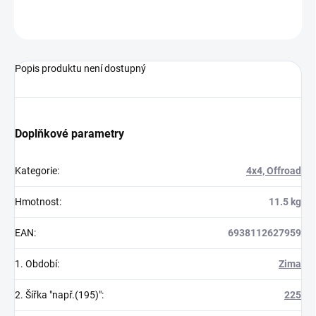
ZEPTAT SE
Popis produktu není dostupný
Doplňkové parametry
Kategorie
:
4x4, Offroad
Hmotnost
:
11.5 kg
EAN
:
6938112627959
1. Období
:
Zima
2. Šířka "např.(195)"
:
225