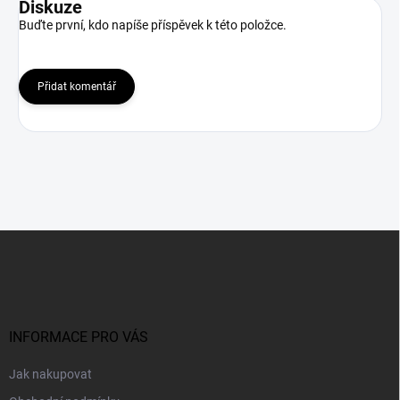
Diskuze
Buďte první, kdo napíše příspěvek k této položce.
Přidat komentář
Z
á
p
a
t
í
INFORMACE PRO VÁS
Jak nakupovat