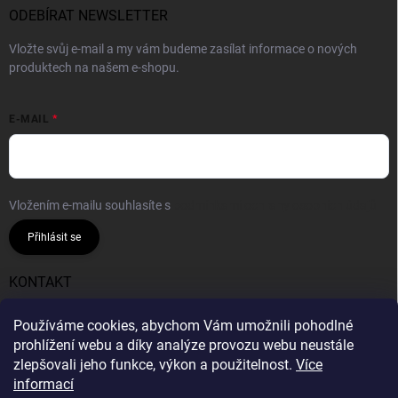
ODEBÍRAT NEWSLETTER
Vložte svůj e-mail a my vám budeme zasílat informace o nových
produktech na našem e-shopu.
E-MAIL
Vložením e-mailu souhlasíte s
podmínkami ochrany osobních údajů
Přihlásit se
KONTAKT
info
@
gumiok.cz
Používáme cookies, abychom Vám umožnili pohodlné
prohlížení webu a díky analýze provozu webu neustále
Gumiok.cz
zlepšovali jeho funkce, výkon a použitelnost.
Více
informací
Info o DOT nepodáváme, všechny pneumatiky v nabídce
Gumiok.cz