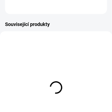
ZEPTAT SE
Související produkty
EXT SKLAD DO 7PRAC DNŮ
EXT SKLAD DO 7PRAC DNŮ
(>5 KS)
(>5 KS)
225/70R15 112/110T,
215/75R16 113/111R,
Nexen, ROADIAN CT8
Hankook, RA18 VANTRA
LT
2 328 Kč
3 240 Kč
Do košíku