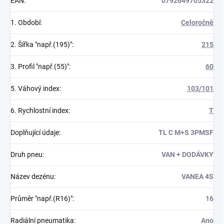
EAN
:
0792649705322
1. Období
:
Celoročně
2. Šířka "např.(195)"
:
215
3. Profil "např.(55)"
:
60
5. Váhový index
:
103/101
6. Rychlostní index
:
T
Doplňující údaje
:
TL C M+S 3PMSF
Druh pneu
:
VAN + DODÁVKY
Název dezénu
:
VANEA 4S
Průměr "např.(R16)"
:
16
Radiální pneumatika
:
Ano