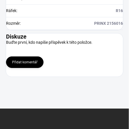
Ráfek
:
R16
Rozměr
:
PRINX 2156016
Diskuze
Buďte první, kdo napíše příspěvek k této položce.
Přidat komentář
Z
á
p