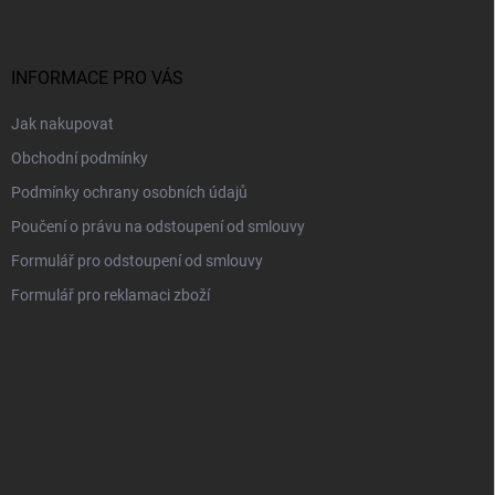
p
a
t
í
INFORMACE PRO VÁS
Jak nakupovat
Obchodní podmínky
Podmínky ochrany osobních údajů
Poučení o právu na odstoupení od smlouvy
Formulář pro odstoupení od smlouvy
Formulář pro reklamaci zboží