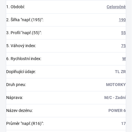
1. Období
:
Celoročně
2. Šířka "např.(195)"
:
190
3. Profil "např.(55)"
:
55
5. Váhový index
:
75
6. Rychlostní index
:
W
Doplňující údaje
:
TL ZR
Druh pneu
:
MOTORKY
Náprava
:
M/C - Zadní
Název dezénu
:
POWER 6
Průměr "např.(R16)"
:
17