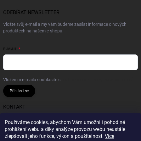
ODEBÍRAT NEWSLETTER
Vložte svůj e-mail a my vám budeme zasílat informace o nových
produktech na našem e-shopu.
E-MAIL
Vložením e-mailu souhlasíte s
podmínkami ochrany osobních údajů
Přihlásit se
KONTAKT
info
@
gumiok.cz
Používáme cookies, abychom Vám umožnili pohodlné
prohlížení webu a díky analýze provozu webu neustále
Gumiok.cz
zlepšovali jeho funkce, výkon a použitelnost.
Více