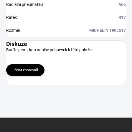
Radiální pneumatika
:
Ano
Ráfek
:
R17
Rozměr
:
MICHELIN 1905517
Diskuze
Buďte první, kdo napíše příspěvek k této položce.
Přidat komentář
Z
á