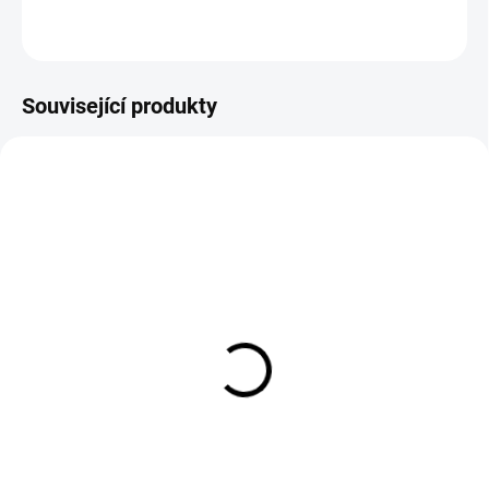
ZEPTAT SE
Související produkty
SKLADEM DO 24H
EXT SKLAD DO 7PRAC DNŮ
(>5 KS)
(4 KS)
180/55R17 73W,
100/100D18 59M,
Michelin, ROAD 6
Metzeler, MC360
4 536 Kč
2 021 Kč
Do košíku
Do košíku