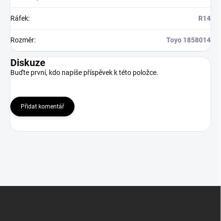
Ráfek
:
R14
Rozměr
:
Toyo 1858014
Diskuze
Buďte první, kdo napíše příspěvek k této položce.
Přidat komentář
Z
á
p