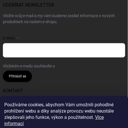
ODEBÍRAT NEWSLETTER
Vložte svůj e-mail a my vám budeme zasílat informace o nových
produktech na našem e-shopu.
E-MAIL
Vložením e-mailu souhlasíte s
podmínkami ochrany osobních údajů
Přihlásit se
KONTAKT
info
@
gumiok.cz
Používáme cookies, abychom Vám umožnili pohodlné
prohlížení webu a díky analýze provozu webu neustále
Gumiok.cz
zlepšovali jeho funkce, výkon a použitelnost.
Více
informací
Info o DOT nepodáváme, všechny pneumatiky v nabídce
Gumiok.cz