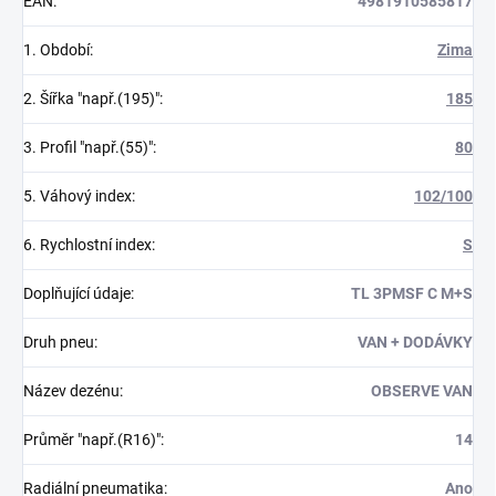
EAN
:
4981910585817
1. Období
:
Zima
2. Šířka "např.(195)"
:
185
3. Profil "např.(55)"
:
80
5. Váhový index
:
102/100
6. Rychlostní index
:
S
Doplňující údaje
:
TL 3PMSF C M+S
Druh pneu
:
VAN + DODÁVKY
Název dezénu
:
OBSERVE VAN
Průměr "např.(R16)"
:
14
Radiální pneumatika
:
Ano