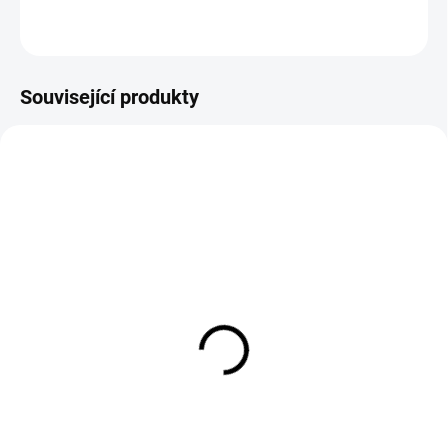
ZEPTAT SE
Související produkty
EXT SKLAD DO 7PRAC DNŮ
EXT SKLAD DO 7PRAC DNŮ
(>5 KS)
(>5 KS)
DOUBLESTAR DL01
KENDA KR105 KOMENDO
LTECH 165/ R14 97/95R
4S 225/65 R16 112/110R
1 463 Kč
3 153 Kč
Do košíku
Do košíku