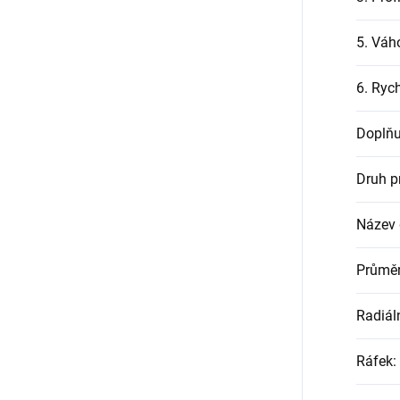
5. Váh
6. Rych
Doplňu
Druh p
Název
Průměr
Radiál
Ráfek
: