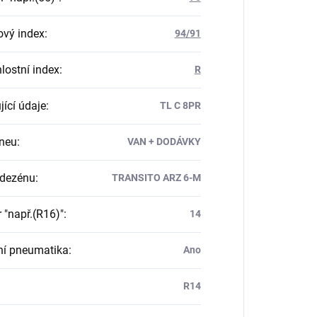
ový index
:
94/91
lostní index
:
R
jící údaje
:
TL C 8PR
neu
:
VAN + DODÁVKY
 dezénu
:
TRANSITO ARZ 6-M
 "např.(R16)"
:
14
ní pneumatika
:
Ano
R14