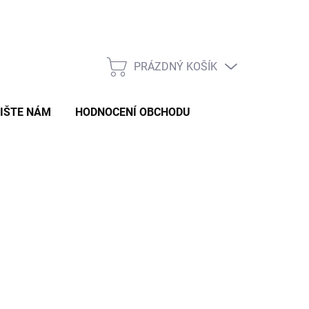
Formulář pro odstoupení od smlouvy
Formulář pro reklamaci zb
PRÁZDNÝ KOŠÍK
NÁKUPNÍ
KOŠÍK
IŠTE NÁM
HODNOCENÍ OBCHODU