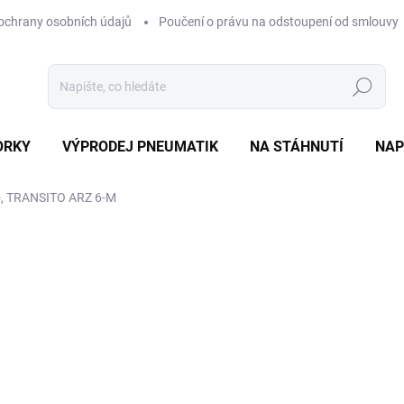
ochrany osobních údajů
Poučení o právu na odstoupení od smlouvy
Hledat
ORKY
VÝPRODEJ PNEUMATIK
NA STÁHNUTÍ
NAP
o, TRANSITO ARZ 6-M
ocení
ZNAČKA:
ARIVO
2 010 Kč
Měrná
VYPRODÁNO
cena:
MOŽNOSTI DORUČENÍ