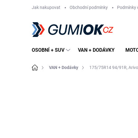
Přejít
Jak nakupovat
Obchodní podmínky
Podmínky 
na
obsah
OSOBNÍ + SUV
VAN + DODÁVKY
MOT
Domů
VAN + Dodávky
175/75R14 94/91R, Ariv
Neohodnoceno
Podrobnosti hodn