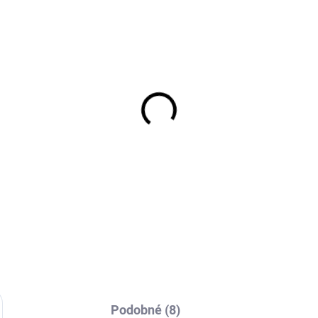
EXT SKLAD DO 7PRAC DNŮ
EXT SKLAD DO 7PRAC
(>5 KS)
(
5/65R15 104/102T,
HANKOOK DM04 11/
armaxx, VANMAXX A/S
R22.5 148G
13 711 Kč
213 Kč
Do košíku
Do košíku
Podobné (8)