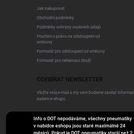
í
Jak nakupovat
Obchodní podmínky
Podmínky ochrany osobních údajů
Poučení o právu na odstoupení od
smlouvy
Formulář pro odstoupení od smlouvy
Formulář pro reklamaci zboží
ODEBÍRAT NEWSLETTER
Vložte svůj e-mail a my vám budeme zasílat informa
našem e-shopu.
E-MAIL
Info o DOT nepodáváme, všechny pneumatiky
v nabídce eshopu jsou staré maximálně 24
měsíců. Pokud je DOT pneumatiky starší než 2