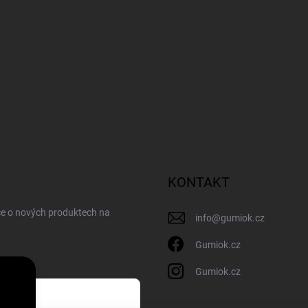
KONTAKT
ce o nových produktech na
info
@
gumiok.cz
Gumiok.cz
Gumiok.cz