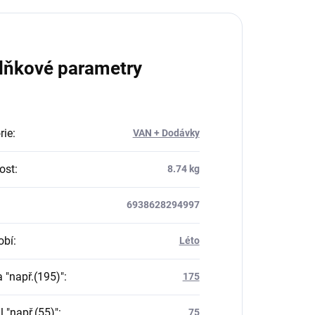
lňkové parametry
rie
:
VAN + Dodávky
ost
:
8.74 kg
6938628294997
obí
:
Léto
a "např.(195)"
:
175
il "např.(55)"
:
75