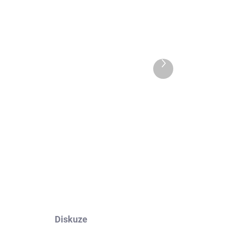
 DNŮ
EXT SKLAD DO 7PRAC DNŮ
Další
5 KS)
(>5 KS)
produkt
COMPASAL VANMAX
205/65 R16 107/105T
2 071 Kč
Do košíku
Diskuze