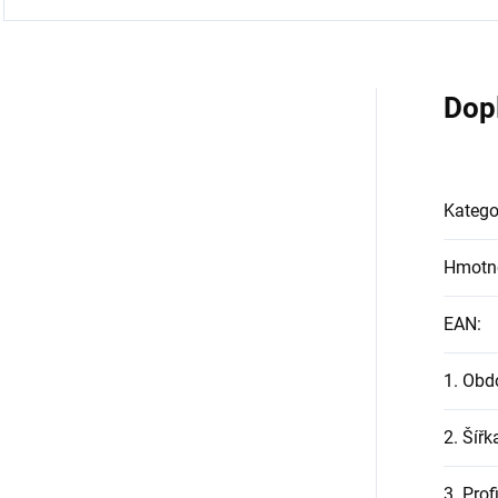
Dop
Katego
Hmotn
EAN
:
1. Obd
2. Šířk
3. Prof