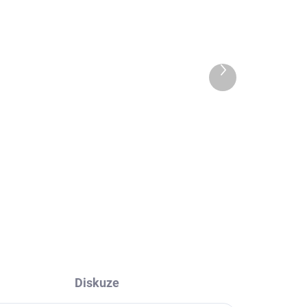
Další
 DNŮ
EXT SKLAD DO 7PRAC DNŮ
produkt
4 KS)
(>5 KS)
D-
VEE RUBBER VRM144
100/80 R10 53L
1 146 Kč
Do košíku
Diskuze