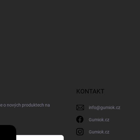
KONTAKT
ce o nových produktech na
info
@
gumiok.cz
Gumiok.cz
Gumiok.cz