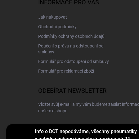
INFORMACE PRO VÁS
t
í
Jak nakupovat
Obchodní podmínky
Podmínky ochrany osobních údajů
Poučení o právu na odstoupení od
smlouvy
Formulář pro odstoupení od smlouvy
Formulář pro reklamaci zboží
ODEBÍRAT NEWSLETTER
Vložte svůj e-mail a my vám budeme zasílat informa
našem e-shopu.
E-MAIL
Info o DOT nepodáváme, všechny pneumatiky
v nabídce eshopu jsou staré maximálně 24