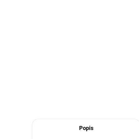
EXT SKLAD DO 7PRAC DNŮ
(>5 KS)
140/90D15 70H, Pirelli,
11
ROUTE MT 66
MI
4 062 Kč
2 
Do košíku
Popis