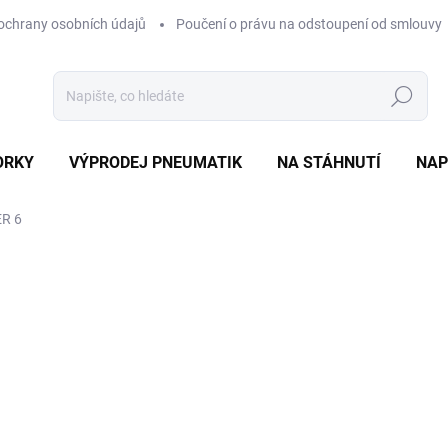
ochrany osobních údajů
Poučení o právu na odstoupení od smlouvy
Hledat
ORKY
VÝPRODEJ PNEUMATIK
NA STÁHNUTÍ
NAP
ER 6
ocení
ZNAČKA:
MICHELIN
4 040 Kč
Měrná
SKLADEM DO 2-5TI DNÍ
(>
cena:
MOŽNOSTI DORUČENÍ