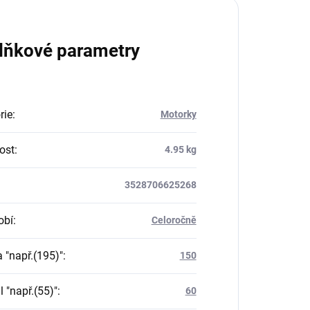
lňkové parametry
rie
:
Motorky
ost
:
4.95 kg
3528706625268
obí
:
Celoročně
a "např.(195)"
:
150
il "např.(55)"
:
60