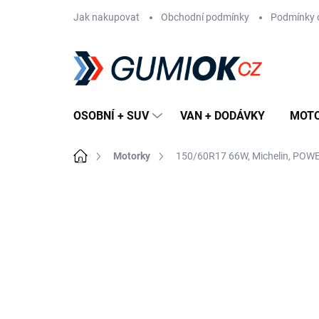
Přejít
Jak nakupovat
Obchodní podmínky
Podmínky 
na
obsah
OSOBNÍ + SUV
VAN + DODÁVKY
MOT
Domů
Motorky
150/60R17 66W, Michelin, POW
Neohodnoceno
Podrobnosti hodn