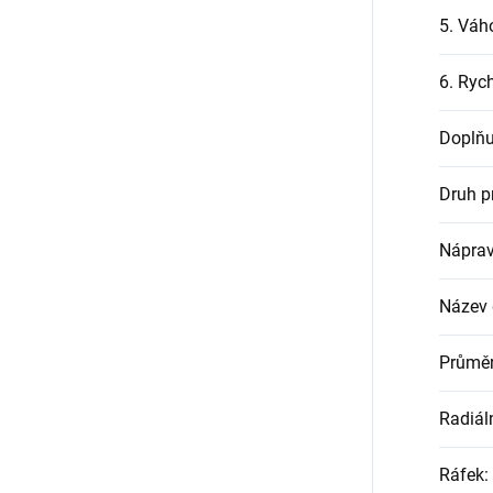
5. Váh
6. Rych
Doplňu
Druh p
Nápra
Název
Průměr
Radiál
Ráfek
: