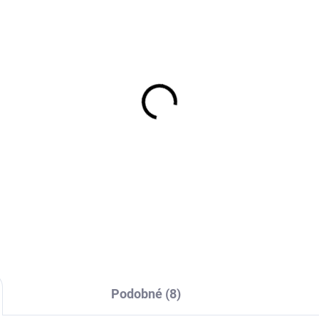
EXT SKLAD DO 7PRAC DNŮ
EXT SKLAD DO 7PRAC
(5 KS)
(
0/90D19 62M, Kenda,
CULTOR 480/70 R28 R
LLVILLE II K785
02 140A8/14B TL
300 Kč
15 434 Kč
Do košíku
Do košíku
Podobné (8)