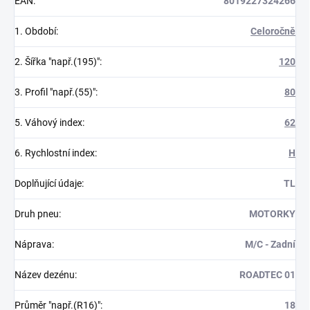
EAN
:
8019227324266
1. Období
:
Celoročně
2. Šířka "např.(195)"
:
120
3. Profil "např.(55)"
:
80
5. Váhový index
:
62
6. Rychlostní index
:
H
Doplňující údaje
:
TL
Druh pneu
:
MOTORKY
Náprava
:
M/C - Zadní
Název dezénu
:
ROADTEC 01
Průměr "např.(R16)"
:
18