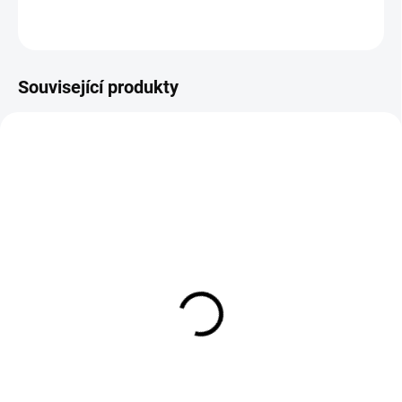
ZEPTAT SE
Související produkty
EXT SKLAD DO 7PRAC DNŮ
EXT SKLAD DO 7PRAC DNŮ
(>5 KS)
(>5 KS)
DUNLOP SCOOTSMART
70/90D17 38P,
2 140/70 R14 62P
Continental, CONTI
STREET
1 856 Kč
9 515 Kč
Do košíku