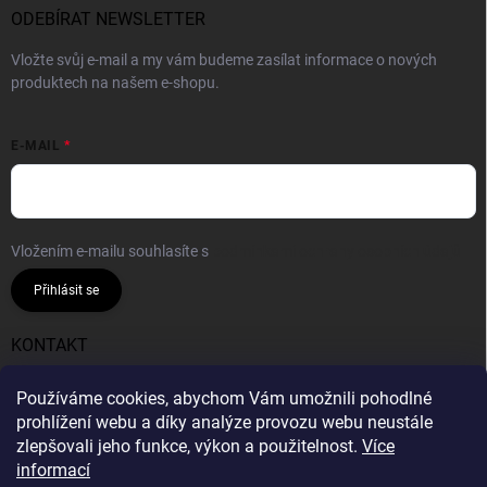
ODEBÍRAT NEWSLETTER
Vložte svůj e-mail a my vám budeme zasílat informace o nových
produktech na našem e-shopu.
E-MAIL
Vložením e-mailu souhlasíte s
podmínkami ochrany osobních údajů
Přihlásit se
KONTAKT
info
@
gumiok.cz
Používáme cookies, abychom Vám umožnili pohodlné
prohlížení webu a díky analýze provozu webu neustále
Gumiok.cz
zlepšovali jeho funkce, výkon a použitelnost.
Více
informací
Info o DOT nepodáváme, všechny pneumatiky v nabídce
Gumiok.cz