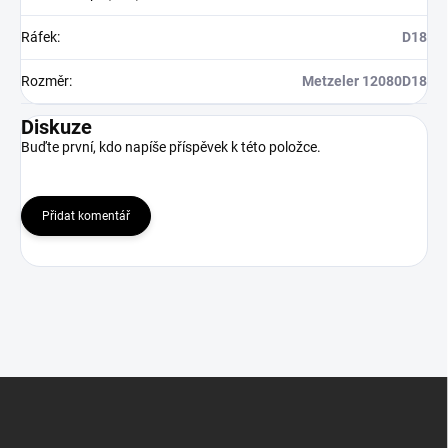
Ráfek
:
D18
Rozměr
:
Metzeler 12080D18
Diskuze
Buďte první, kdo napíše příspěvek k této položce.
Přidat komentář
Z
á
p