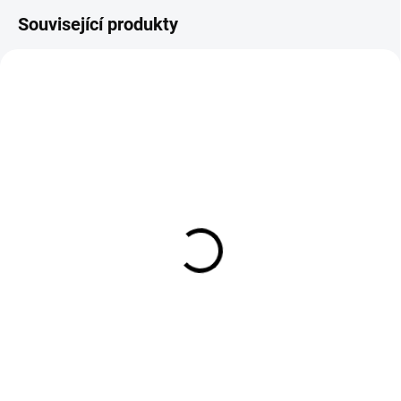
Související produkty
EXT SKLAD DO 7PRAC DNŮ
EXT SKLAD DO 7PRAC DNŮ
(>5 KS)
(>5 KS)
2.75/100D14 43J, Vee
140/70R17 66V, Pirelli,
Rubber, VRM 100
DIABLO SUPERCORSA
V4
4 433 Kč
6 624 Kč
Do košíku
Do košíku