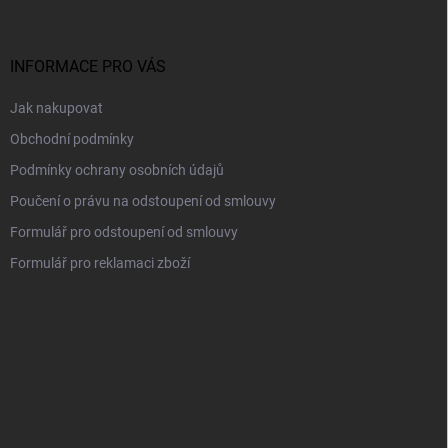
p
a
t
í
INFORMACE PRO VÁS
Jak nakupovat
Obchodní podmínky
Podmínky ochrany osobních údajů
Poučení o právu na odstoupení od smlouvy
Formulář pro odstoupení od smlouvy
Formulář pro reklamaci zboží