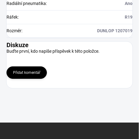
Radiální pneumatika
:
Ano
Ráfek
:
R19
Rozměr
:
DUNLOP 1207019
Diskuze
Buďte první, kdo napíše příspěvek k této položce.
Přidat komentář
Z
á