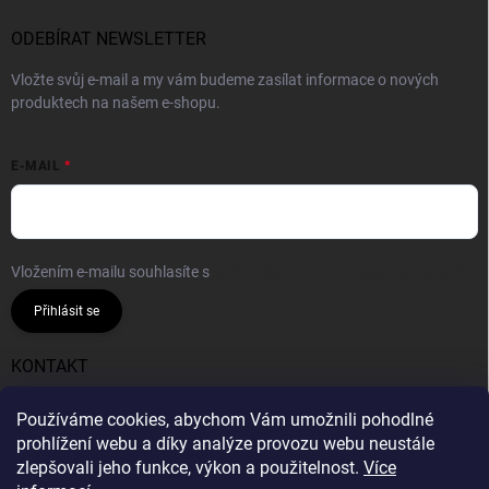
ODEBÍRAT NEWSLETTER
Vložte svůj e-mail a my vám budeme zasílat informace o nových
produktech na našem e-shopu.
E-MAIL
Vložením e-mailu souhlasíte s
podmínkami ochrany osobních údajů
Přihlásit se
KONTAKT
info
@
gumiok.cz
Používáme cookies, abychom Vám umožnili pohodlné
prohlížení webu a díky analýze provozu webu neustále
Gumiok.cz
zlepšovali jeho funkce, výkon a použitelnost.
Více