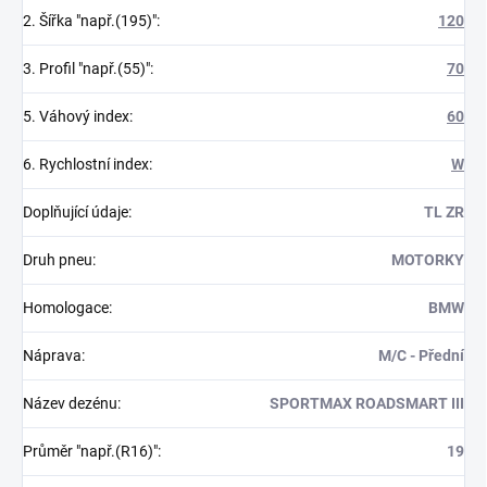
2. Šířka "např.(195)"
:
120
3. Profil "např.(55)"
:
70
5. Váhový index
:
60
6. Rychlostní index
:
W
Doplňující údaje
:
TL ZR
Druh pneu
:
MOTORKY
Homologace
:
BMW
Náprava
:
M/C - Přední
Název dezénu
:
SPORTMAX ROADSMART III
Průměr "např.(R16)"
:
19